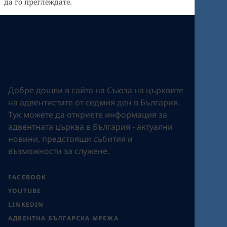
да го преглеждате.
Добре дошли в сайта на Съюза на църквите
на адвентистите от седмия ден в България.
Tук можете да откриете информация за
адвентната църква в България - актуални
новини, предстоящи събития и
възможности за служене.
FACEBOOK
YOUTUBE
LINKEDIN
АДВЕНТНА БЪЛГАРСКА МРЕЖА