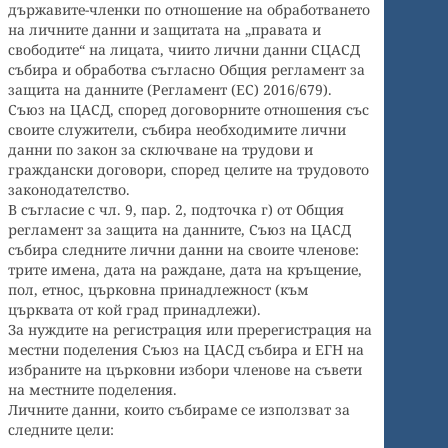
държавите-членки по отношение на обработването
на личните данни и защитата на „правата и
свободите“ на лицата, чиито лични данни СЦАСД
събира и обработва съгласно Общия регламент за
защита на данните (Регламент (ЕС) 2016/679).
Съюз на ЦАСД, според договорните отношения със
своите служители, събира необходимите лични
данни по закон за сключване на трудови и
граждански договори, според целите на трудовото
законодателство.
В съгласие с чл. 9, пар. 2, подточка г) от Общия
регламент за защита на данните, Съюз на ЦАСД
събира следните лични данни на своите членове:
трите имена, дата на раждане, дата на кръщение,
пол, етнос, църковна принадлежност (към
църквата от кой град принадлежи).
За нуждите на регистрация или пререгистрация на
местни поделения Съюз на ЦАСД събира и ЕГН на
избраните на църковни избори членове на съвети
на местните поделения.
Личните данни, които събираме се използват за
следните цели: