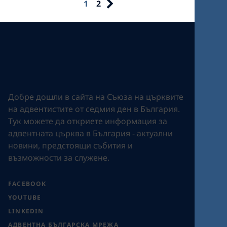
1
2
Добре дошли в сайта на Съюза на църквите
на адвентистите от седмия ден в България.
Tук можете да откриете информация за
адвентната църква в България - актуални
новини, предстоящи събития и
възможности за служене.
FACEBOOK
YOUTUBE
LINKEDIN
АДВЕНТНА БЪЛГАРСКА МРЕЖА