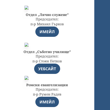
Отдел „Лично служене”
Председател:
п-р Михаил Гърков
ИМЕЙЛ
Отдел „Съботно училище”
Председател:
п-р Стоян Петков
УЕБСАЙТ
Ромски евангелизации
Председател:
п-р Румен Радев
ИМЕЙЛ