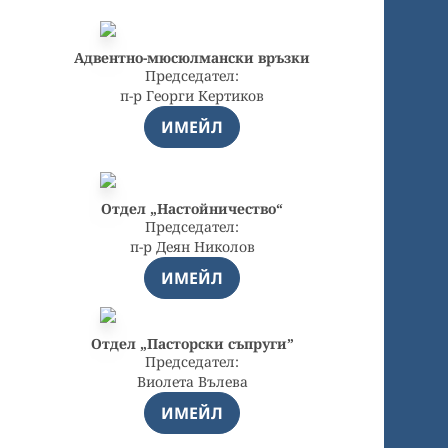
Адвентно-мюсюлмански връзки
Председател:
п-р Георги Кертиков
ИМЕЙЛ
Отдел „Настойничество“
Председател:
п-р Деян Николов
ИМЕЙЛ
Отдел „Пасторски съпруги”
Председател:
Виолета Вълева
ИМЕЙЛ