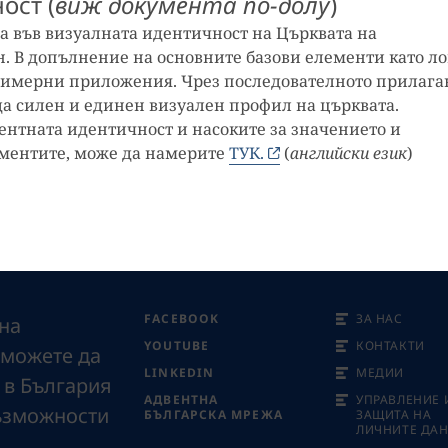
ост (
виж документа по-долу
)
а във визуалната идентичност на Църквата на
н. В допълнение на основните базови елементи като ло
примерни приложения. Чрез последователното прилага
да силен и единен визуален профил на църквата.
нтната идентичност и насоките за значението и
ементите, може да намерите
ТУК.
(
английски език
)
FACEBOOK
ЗА НАС
на
YOUTUBE
КОНТАКТИ
 можете да
LINKEDIN
МЕДИИ
 в България
АДВЕНТНА
УПРАВЛЕНИЕ 
възможности
БЪЛГАРСКА МРЕЖА
ЗАЩИТА НА
ЛИЧНИТЕ ДА