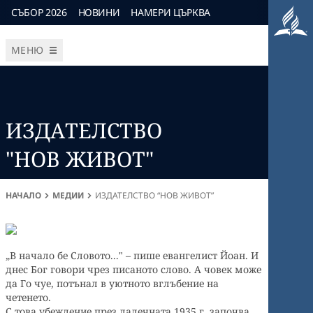
СЪБОР 2026
НОВИНИ
НАМЕРИ ЦЪРКВА
МЕНЮ
ИЗДАТЕЛСТВО
"НОВ ЖИВОТ"
НАЧАЛО
МЕДИИ
ИЗДАТЕЛСТВО “НОВ ЖИВОТ”
„В начало бе Словото..." – пише евангелист Йоан. И
днес Бог говори чрез писаното слово. А човек може
да Го чуе, потънал в уютното вглъбение на
четенето.
С това убеждение през далечната 1935 г. започва