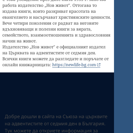
работа издателство „Нов живот". Оттогава то
издава книги, които разкриват красотата на
евангелието и насърчават християнските ценности.
Вече четири поколения се радват на неговите
вдъхновяващи и полезни книги за вярата,
семейството, взаимоотношенията и здравословния
начин на живот.
Издателство „Нов живот" е официалният издател
на Църквата на адвентистите от седмия ден.
Всички книги можете да разгледате и поръчате от
онлайн книжарницата:
https://newlife-bg.com
Добре дошли в сайта на Съюза на църквите
на адвентистите от седмия ден в България.
Tук можете да откриете информация за