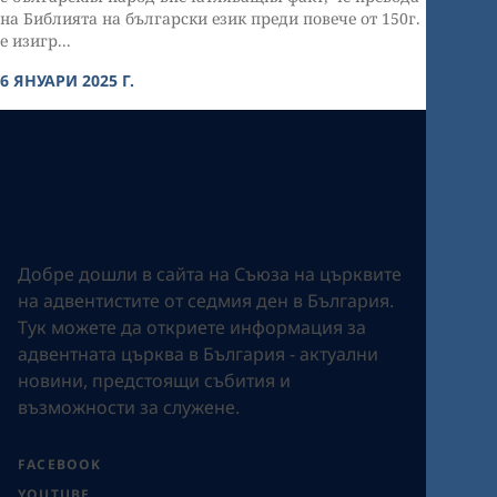
на Библията на български език преди повече от 150г.
е изигр...
6 ЯНУАРИ 2025 Г.
Добре дошли в сайта на Съюза на църквите
на адвентистите от седмия ден в България.
Tук можете да откриете информация за
адвентната църква в България - актуални
новини, предстоящи събития и
възможности за служене.
FACEBOOK
YOUTUBE