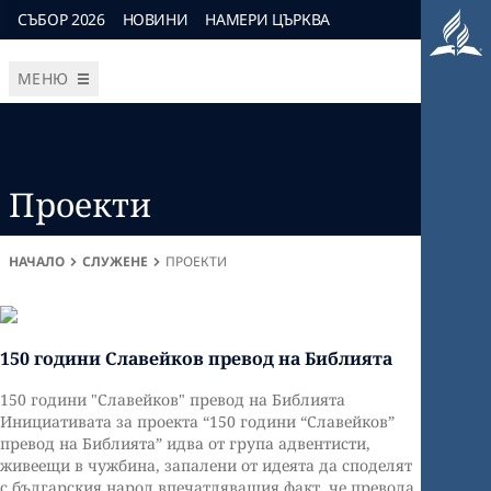
СЪБОР 2026
НОВИНИ
НАМЕРИ ЦЪРКВА
МЕНЮ
Проекти
НАЧАЛО
СЛУЖЕНЕ
ПРОЕКТИ
150 години Славейков превод на Библията
150 години "Славейков" превод на Библията
Инициативата за проекта “150 години “Славейков”
превод на Библията” идва от група адвентисти,
живеещи в чужбина, запалени от идеята да споделят
с българския народ впечатляващия факт, че превода