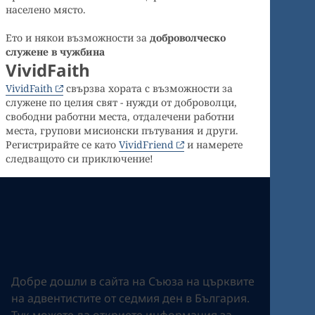
населено място.
Ето и някои възможности за
доброволческо
служене в чужбина
VividFaith
VividFaith
свързва хората с възможности за
служене по целия свят - нужди от доброволци,
свободни работни места, отдалечени работни
места, групови мисионски пътувания и други.
Регистрирайте се като
VividFriend
и намерете
следващото си приключение!
Добре дошли в сайта на Съюза на църквите
на адвентистите от седмия ден в България.