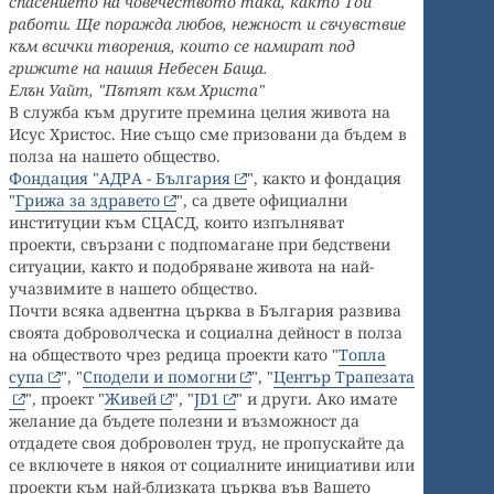
спасението на човечеството така, както Той
работи. Ще поражда любов, нежност и съчувствие
към всички творения, които се намират под
грижите на нашия Небесен Баща.
Елън Уайт, "Пътят към Христа"
В служба към другите премина целия живота на
Исус Христос. Ние също сме призовани да бъдем в
полза на нашето общество.
Фондация "АДРА - България
", както и фондация
"
Грижа за здравето
", са двете официални
институции към СЦАСД, които изпълняват
проекти, свързани с подпомагане при бедствени
ситуации, както и подобряване живота на най-
учазвимите в нашето общество.
Почти всяка адвентна църква в България развива
своята доброволческа и социална дейност в полза
на обществото чрез редица проекти като "
Топла
супа
", "
Сподели и помогни
", "
Център Трапезата
", проект "
Живей
", "
JD1
" и други. Ако имате
желание да бъдете полезни и възможност да
отдадете своя доброволен труд, не пропускайте да
се включете в някоя от социалните инициативи или
проекти към най-близката църква във Вашето