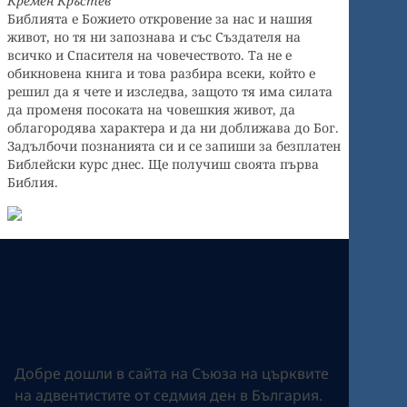
Кремен Кръстев
Библията е Божието откровение за нас и нашия
живот, но тя ни запознава и със Създателя на
всичко и Спасителя на човечеството. Та не е
обикновена книга и това разбира всеки, който е
решил да я чете и изследва, защото тя има силата
да променя посоката на човешкия живот, да
облагородява характера и да ни доближава до Бог.
Задълбочи познанията си и се запиши за безплатен
Библейски курс днес. Ще получиш своята първа
Библия.
Добре дошли в сайта на Съюза на църквите
на адвентистите от седмия ден в България.