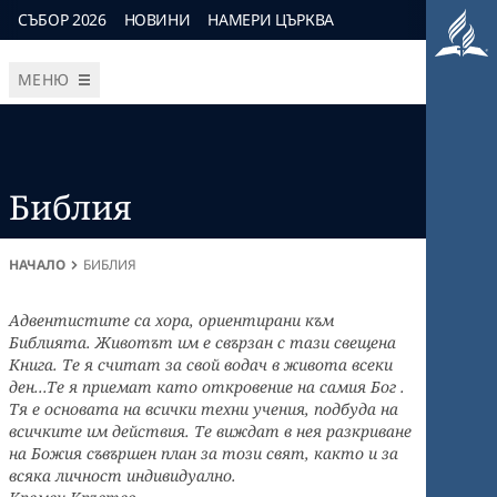
СЪБОР 2026
НОВИНИ
НАМЕРИ ЦЪРКВА
МЕНЮ
Библия
НАЧАЛО
БИБЛИЯ
Адвентистите са хора, ориентирани към
Библията. Животът им е свързан с тази свещена
Книга. Те я считат за свой водач в живота всеки
ден...Те я приемат като откровение на самия Бог .
Тя е основата на всички техни учения, подбуда на
всичките им действия. Те виждат в нея разкриване
на Божия съвършен план за този свят, както и за
всяка личност индивидуално.