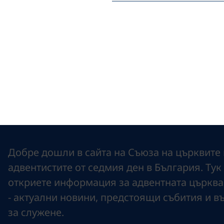
Добре дошли в сайта на Съюза на църквите 
адвентистите от седмия ден в България. Tук
откриете информация за адвентната църква
- актуални новини, предстоящи събития и 
за служене.