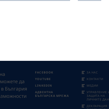
FACEBOOK
ЗА НАС
на
YOUTUBE
КОНТАКТИ
 можете да
LINKEDIN
МЕДИИ
 в България
АДВЕНТНА
УПРАВЛЕНИЕ 
възможности
БЪЛГАРСКА МРЕЖА
ЗАЩИТА НА
ЛИЧНИТЕ ДА
ДЕКЛАРАЦИЯ 