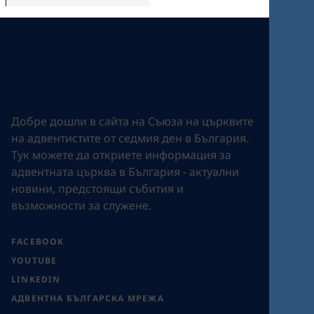
Добре дошли в сайта на Съюза на църквите
на адвентистите от седмия ден в България.
Tук можете да откриете информация за
адвентната църква в България - актуални
новини, предстоящи събития и
възможности за служене.
FACEBOOK
YOUTUBE
LINKEDIN
АДВЕНТНА БЪЛГАРСКА МРЕЖА