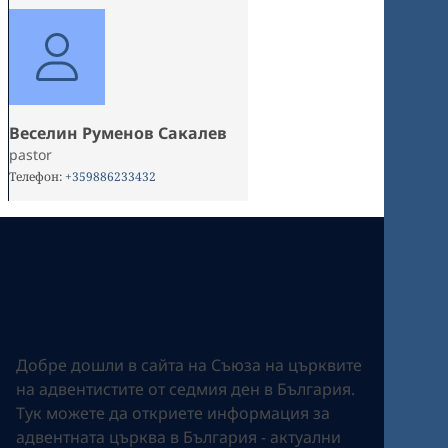
Веселин Руменов Сакалев
pastor
Телефон
:
+359886233432
Добре дошли в сайта на Съюза на църквите
на адвентистите от седмия ден в България.
Tук можете да откриете информация за
адвентната църква в България - актуални