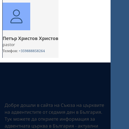
Петър Христов Христов
pastor
Телефон
:
+359888858264
Добре дошли в сайта на Съюза на църквите
на адвентистите от седмия ден в България.
Tук можете да откриете информация за
адвентната църква в България - актуални