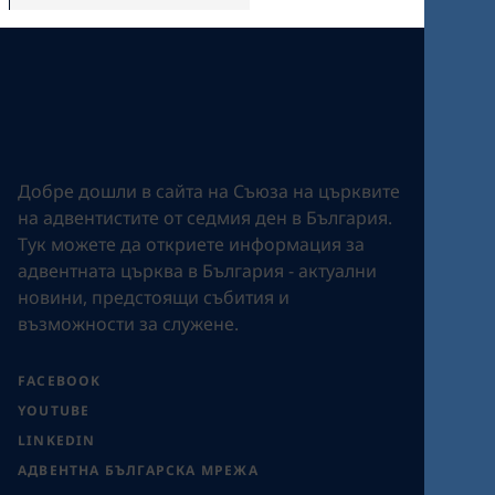
Добре дошли в сайта на Съюза на църквите
на адвентистите от седмия ден в България.
Tук можете да откриете информация за
адвентната църква в България - актуални
новини, предстоящи събития и
възможности за служене.
FACEBOOK
YOUTUBE
LINKEDIN
АДВЕНТНА БЪЛГАРСКА МРЕЖА