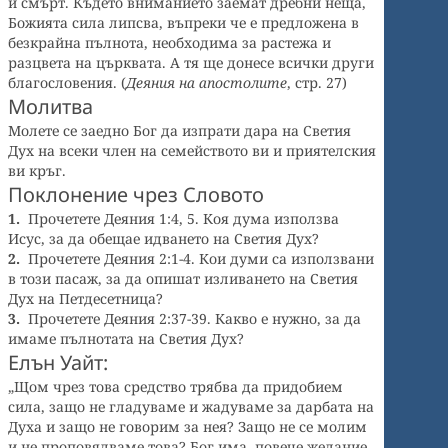
и смърт. Където вниманието заемат дребни неща,
Божията сила липсва, въпреки че е предложена в
безкрайна пълнота, необходима за растежа и
разцвета на църквата. А тя ще донесе всички други
благословения. (
Деяния на апостолите
, стр. 27)
Молитва
Молете се заедно Бог да изпрати дара на Светия
Дух на всеки член на семейството ви и приятелския
ви кръг.
Поклонение чрез Словото
1.
Прочетете Деяния 1:4, 5. Коя дума използва
Исус, за да обещае идването на Светия Дух?
2.
Прочетете Деяния 2:1-4. Кои думи са използвани
в този пасаж, за да опишат изливането на Светия
Дух на Петдесетница?
3.
Прочетете Деяния 2:37-39. Какво е нужно, за да
имаме пълнотата на Светия Дух?
Елън Уайт:
„Щом чрез това средство трябва да придобием
сила, защо не гладуваме и жадуваме за дарбата на
Духа и защо не говорим за нея? Защо не се молим
и не проповядваме това? Бог има повече желание