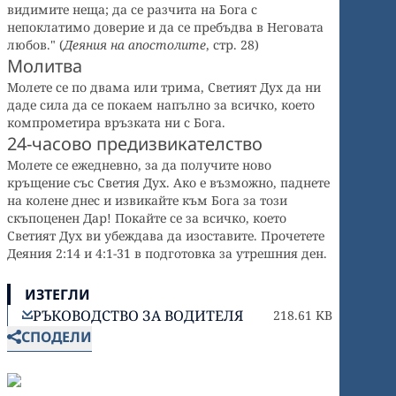
видимите неща; да се разчита на Бога с
непоклатимо доверие и да се пребъдва в Неговата
любов." (
Деяния на апостолите
, стр. 28)
Молитва
Молете се по двама или трима, Светият Дух да ни
даде сила да се покаем напълно за всичко, което
компрометира връзката ни с Бога.
24-часово предизвикателство
Молете се ежедневно, за да получите ново
кръщение със Светия Дух. Ако е възможно, паднете
на колене днес и извикайте към Бога за този
скъпоценен Дар! Покайте се за всичко, което
Светият Дух ви убеждава да изоставите. Прочетете
Деяния 2:14 и 4:1-31 в подготовка за утрешния ден.
ИЗТЕГЛИ
РЪКОВОДСТВО ЗА ВОДИТЕЛЯ
218.61 KB
СПОДЕЛИ