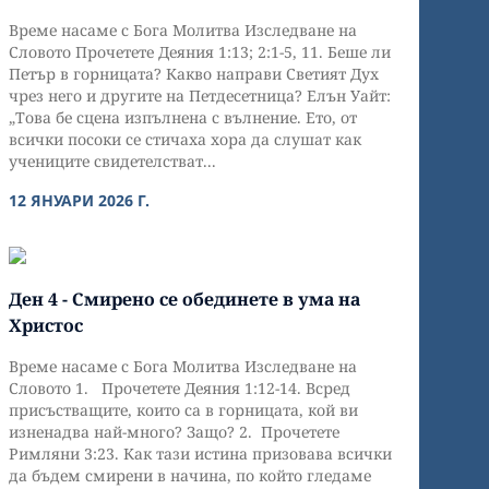
Време насаме с Бога Молитва Изследване на
Словото Прочетете Деяния 1:13; 2:1-5, 11. Беше ли
Петър в горницата? Какво направи Светият Дух
чрез него и другите на Петдесетница? Елън Уайт:
„Това бе сцена изпълнена с вълнение. Ето, от
всички посоки се стичаха хора да слушат как
учениците свидетелстват...
12 ЯНУАРИ 2026 Г.
Ден 4 - Смирено се обединете в ума на
Христос
Време насаме с Бога Молитва Изследване на
Словото 1. Прочетете Деяния 1:12-14. Всред
присъстващите, които са в горницата, кой ви
изненадва най-много? Защо? 2. Прочетете
Римляни 3:23. Как тази истина призовава всички
да бъдем смирени в начина, по който гледаме