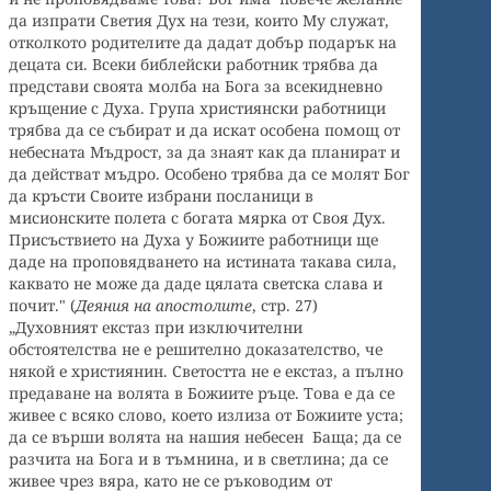
да изпрати Светия Дух на тези, които Му служат,
отколкото родителите да дадат добър подарък на
децата си. Всеки библейски работник трябва да
представи своята молба на Бога за всекидневно
кръщение с Духа. Група християнски работници
трябва да се събират и да искат особена помощ от
небесната Мъдрост, за да знаят как да планират и
да действат мъдро. Особено трябва да се молят Бог
да кръсти Своите избрани посланици в
мисионските полета с богата мярка от Своя Дух.
Присъствието на Духа у Божиите работници ще
даде на проповядването на истината такава сила,
каквато не може да даде цялата светска слава и
почит." (
Деяния на апостолите
, стр. 27)
„Духовният екстаз при изключителни
обстоятелства не е решително доказателство, че
някой е християнин. Светостта не е екстаз, а пълно
предаване на волята в Божиите ръце. Това е да се
живее с всяко слово, което излиза от Божиите уста;
да се върши волята на нашия небесен Баща; да се
разчита на Бога и в тъмнина, и в светлина; да се
живее чрез вяра, като не се ръководим от