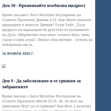
Ден 10 - Проявявайте изобилна щедрост
Време насаме с Бога Молитва Изследване на
Словото Прочетете Деяния 4:32. Как бихте описали
вярващите в книгата Деяния? Елън Уайт: „Тази
щедрост на вярващите бе резултат от изливането
на Духа. Обърнатите към еван- гелието бяха 'едно
сърце и една душа'. Имаха общ интерес – успеха на
поверената им м...
16 ЯНУАРИ 2026 Г.
Ден 9 - Да забелязваме и се грижим за
забравените
Време насаме с Бога Молитва Изследване на
Словото Прочетете Матей 25:31- 46. За кого ни
призовава Исус да се грижим? Как Исус е засегнат
лично от начина, по който се грижим за тези