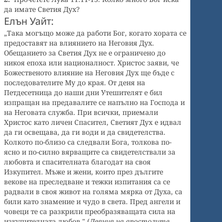
да имате Светия Дух?
Елън Уайт:
„Така могъщо може да работи Бог, когато хората се
предоставят на влиянието на Неговия Дух.
Обещанието за Светия Дух не е ограничено до
никоя епоха или националност. Христос заяви, че
Божественото влияние на Неговия Дух ще бъде с
последователите Му до края. От деня на
Петдесетница до наши дни Утешителят е бил
изпращан на предавалите се напълно на Господа и
на Неговата служба. При всички, приемали
Христос като личен Спасител, Светият Дух е идвал
да ги освещава, да ги води и да свидетелства.
Колкото по-близо са следвали Бога, толкова по-
ясно и по-силно вярващите са свидетелствали за
любовта и спасителната благодат на своя
Изкупител. Мъже и жени, които през дългите
векове на преследване и тежки изпитания са се
радвали в своя живот на голяма мярка от Духа, са
били като знамение и чудо в света. Пред ангели и
човеци те са разкрили преобразяващата сила на
изкупителната любов." (
Деяния на апостолите
,