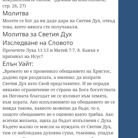
стр. 26, 27)
Молитва
Молете се Бог да ви даде дара на Светия Дух, отвъд
това, което някога сте получавали.
Молитва за Светия Дух
Изследване на Словото
Прочетете Лука 11:13 и Матей 7:7, 8. Какъв е
призивът на Исус?
Елън Уайт:
„Времето не е променило обещанието на Христос,
дадено при раздялата, а именно: да изпрати
Светия Дух като Свой представител. И не поради
някакво ограничение от страна на Бога богатствата
на Неговата благодат не се изливат към земята,
към хората. Ако изпълнението на обещанието не се
вижда такова, каквото можеше да бъде, то е,
защото обещанието не е оценено както трябва. Ако
всички желаеха, щяха да бъдат изпълнени с Духа.
Където малко се мисли за нуждата от Светия Дух,
там се наблюдава духовна суша, тъмнина, упадък